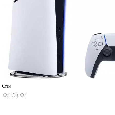
Стан
3
4
5